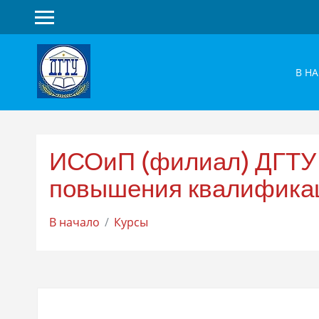
Перейти
к
основному
В Н
содержанию
ИСОиП (филиал) ДГТУ г
повышения квалифика
В начало
Курсы