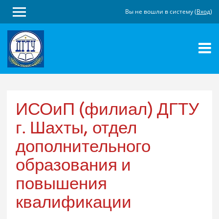
Вы не вошли в систему (
Вход
)
Перейти
к
основному
содержанию
ИСОиП (филиал) ДГТУ
г. Шахты, отдел
дополнительного
образования и
повышения
квалификации