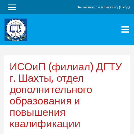
Вы не вошли в систему (
Вход
)
Перейти
к
основному
содержанию
ИСОиП (филиал) ДГТУ
г. Шахты, отдел
дополнительного
образования и
повышения
квалификации