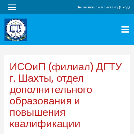
Вы не вошли в систему (
Вход
)
Перейти
к
основному
содержанию
ИСОиП (филиал) ДГТУ
г. Шахты, отдел
дополнительного
образования и
повышения
квалификации