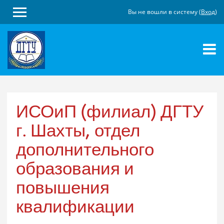
Вы не вошли в систему (
Вход
)
Перейти
к
основному
содержанию
ИСОиП (филиал) ДГТУ
г. Шахты, отдел
дополнительного
образования и
повышения
квалификации