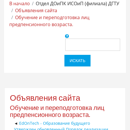
В начало
Отдел ДОиПК ИСОиП (филиала) ДГТУ
Объявления сайта
Обучение и переподготовка лиц
предпенсионного возраста.
Поиск
по
форумам
ИСКАТЬ
Объявления сайта
Обучение и переподготовка лиц
предпенсионного возраста.
EdOnTech - Образование будущего
Утвержден обновленный Порядок реализации