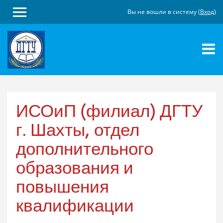
Вы не вошли в систему (
Вход
)
Перейти
к
основному
содержанию
ИСОиП (филиал) ДГТУ
г. Шахты, отдел
дополнительного
образования и
повышения
квалификации