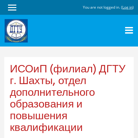
You are not logged in. (
Log in
)
Skip
to
main
content
ИСОиП (филиал) ДГТУ
г. Шахты, отдел
дополнительного
образования и
повышения
квалификации