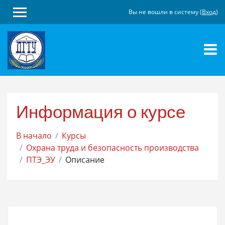
Вы не вошли в систему (
Вход
)
Перейти
к
основному
содержанию
Информация о курсе
В начало
Курсы
Охрана труда и безопасность производства
ПТЭ_ЭУ
Описание